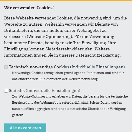
Seite versenden
Wir verwenden Cookies!
Diese Webseite verwendet Cookies, die notwendig sind, um die
Vielen Dank, dass Sie die Inhalte unserer Homepage
Webseite zu nutzen. Weiterhin verwenden wir Dienste von
weiterempfehlen.
Drittanbietern, die uns helfen, unser Webangebot zu
Anmerkung: Ihre E-Mail-Adresse wird benötigt um die
verbessern (Website-Optimierung). Für die Verwendung
Personen, denen Sie die Seite weiterempfehlen, zu
bestimmter Dienste, benötigen wir Ihre Einwilligung. Ihre
informieren, von wem die Empfehlung kommt, und dass es
Einwilligung können Sie jederzeit widerrufen. Weitere
kein Spam ist.
Informationen finden Sie in unserer Datenschutzerklärung.
Das mit * gekennzeichnete Feld ist ein Pflichtfeld.
Technisch notwendige Cookies (
Individuelle Einstellungen
)
Notwendige Cookies ermöglichen grundlegende Funktionen und sind für
Eigene E-Mail-Adresse
*
das einwandfreie Funktionieren der Website notwendig.
Statistik (
Individuelle Einstellungen
)
Zur Website-Optimierung erheben wir Daten, die bereits für die technische
Eigener Name
*
Bereitstellung des Webangebots erforderlich sind. Solche Daten werden
ausschließlich aggregiert und uns als statistische Übersicht zur Verfügung
gestellt.
Senden an
*