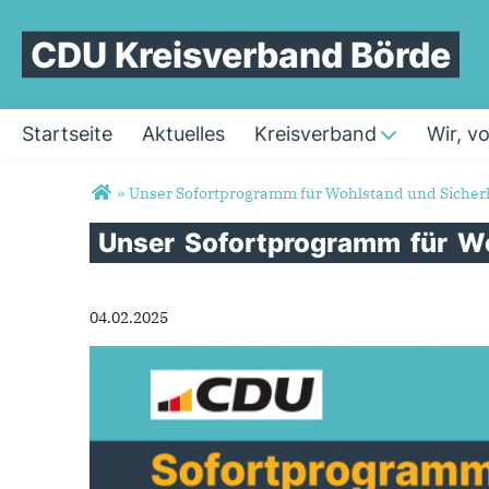
CDU Kreisverband Börde
Startseite
Aktuelles
Kreisverband
Wir, v
Sie sind hier
»
Unser Sofortprogramm für Wohlstand und Sicher
Unser
Sofortprogramm
für
W
04.02.2025